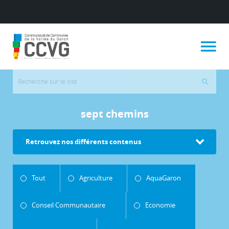
sept chemins
Retrouvez nos différents contenus
Tout
Agriculture
AquaGaron
Conseil Communautaire
Economie