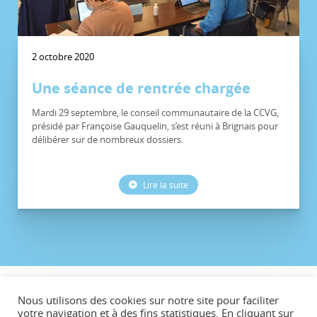
2 octobre 2020
Une séance de rentrée chargée
Mardi 29 septembre, le conseil communautaire de la CCVG,
présidé par Françoise Gauquelin, s’est réuni à Brignais pour
délibérer sur de nombreux dossiers.
Lire la suite
©CCVG
Nous utilisons des cookies sur notre site pour faciliter
Plan du site
votre navigation et à des fins statistiques. En cliquant sur