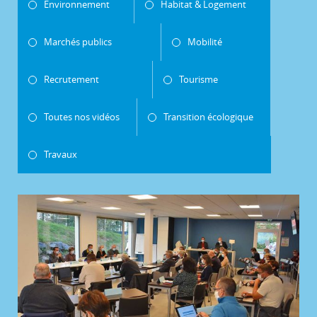
Environnement
Habitat & Logement
Marchés publics
Mobilité
Recrutement
Tourisme
Toutes nos vidéos
Transition écologique
Travaux