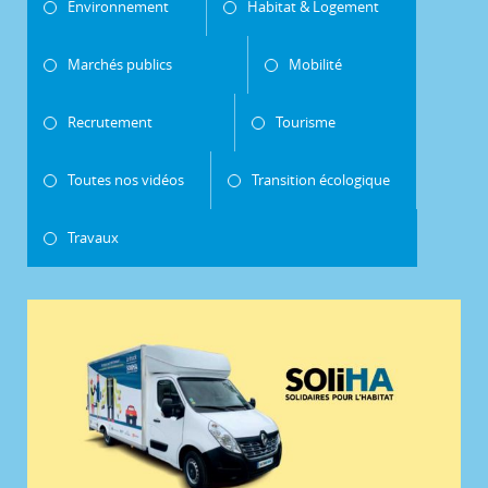
Environnement
Habitat & Logement
Marchés publics
Mobilité
Recrutement
Tourisme
Toutes nos vidéos
Transition écologique
Travaux