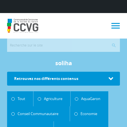
soliha
Retrouvez nos différents contenus
Tout
Agriculture
AquaGaron
Conseil Communautaire
Economie