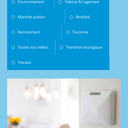
Environnement
Habitat & Logement
Marchés publics
Mobilité
Recrutement
Tourisme
Toutes nos vidéos
Transition écologique
Travaux