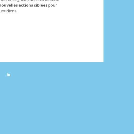
nouvelles actions ciblées
pour
uotidiens.