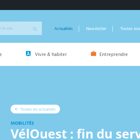
Actualités
Newsletter
Toutes nos
e
Vivre & habiter
Entreprendre
Toutes les actualités
MOBILITÉS
VélOuest : fin du ser