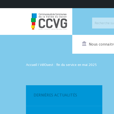
Nous connaitr
Accueil
I
VélOuest : fin du service en mai 2025
DERNIÈRES ACTUALITÉS