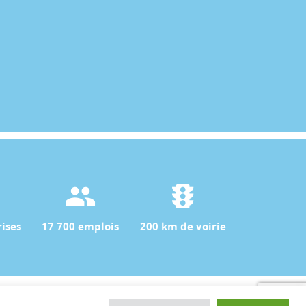
ises
17 700 emplois
200 km de voirie