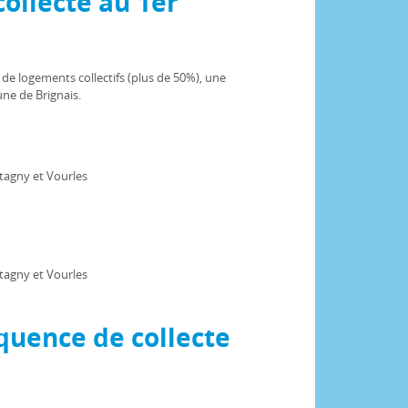
ollecte au 1er
 de logements collectifs (plus de 50%), une
ne de Brignais.
tagny et Vourles
tagny et Vourles
quence de collecte