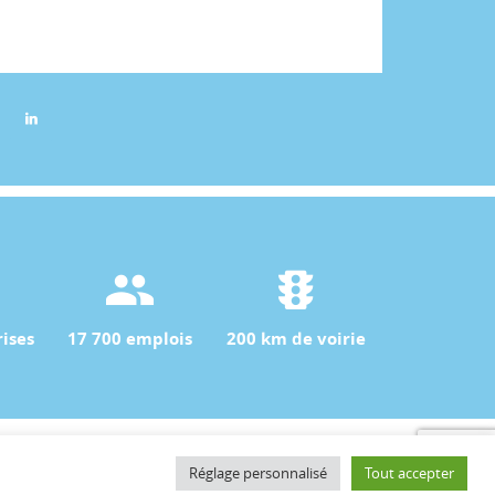
ises
17 700 emplois
200 km de voirie
Contact
Réglage personnalisé
Tout accepter