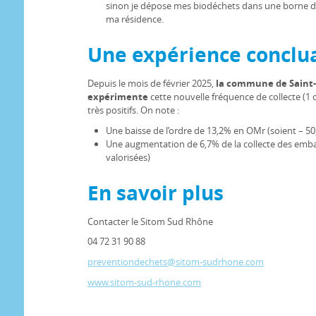
sinon je dépose mes biodéchets dans une borne dé
ma résidence.
Une expérience conclu
Depuis le mois de février 2025,
la commune de Saint-
expérimente
cette nouvelle fréquence de collecte (1 co
très positifs. On note :
Une baisse de l’ordre de 13,2% en OMr (soient – 50
Une augmentation de 6,7% de la collecte des embal
valorisées)
En savoir plus
Contacter le Sitom Sud Rhône
04 72 31 90 88
preventiondechets@sitom-sudrhone.com
www.sitom-sud-rhone.com