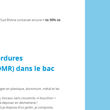
om Sud Rhône contenait encore
+ de 56% de
ordures
OMR) dans le bac
ges en plastique, aluminium, métal et les
s, bocaux sans couvercle, ni bouchon >
t à déposer en déchetterie !
Si je dispose d’un jardin, je composte,