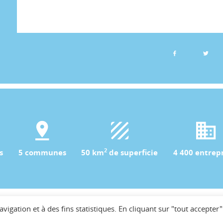
2
s
5 communes
50 km
de superficie
4 400 entrepr
avigation et à des fins statistiques. En cliquant sur "tout accepter"
Plan du site
Mentions légales
Téléchargements