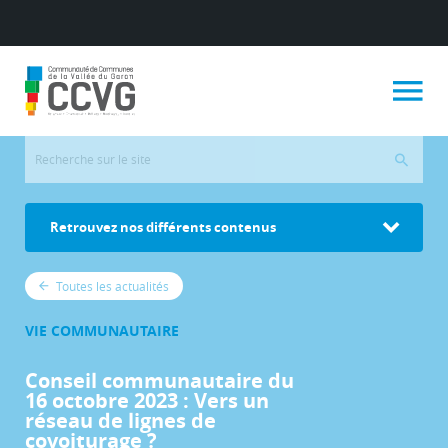
Retrouvez nos différents contenus
Toutes les actualités
VIE COMMUNAUTAIRE
Conseil communautaire du
16 octobre 2023 : Vers un
réseau de lignes de
covoiturage ?