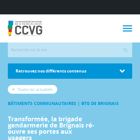
Retrouvez nos différents contenus
Toutes les actualités
BÂTIMENTS COMMUNAUTAIRES | BTG DE BRIGNAIS
Transformée, la brigade
gendarmerie de Brignais ré-
ouvre ses portes aux
usagers