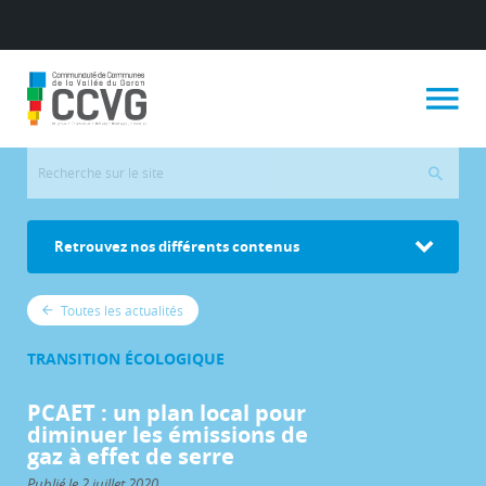
Retrouvez nos différents contenus
Toutes les actualités
TRANSITION ÉCOLOGIQUE
PCAET : un plan local pour
diminuer les émissions de
gaz à effet de serre
Publié le 2 juillet 2020