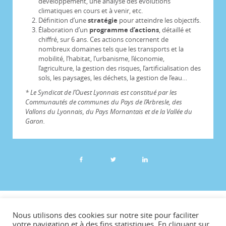
développement, une analyse des évolutions
climatiques en cours et à venir, etc.
Définition d’une
stratégie
pour atteindre les objectifs.
Élaboration d’un
programme d’actions
, détaillé et
chiffré, sur 6 ans. Ces actions concernent de
nombreux domaines tels que les transports et la
mobilité, l’habitat, l’urbanisme, l’économie,
l’agriculture, la gestion des risques, l’artificialisation des
sols, les paysages, les déchets, la gestion de l’eau…
* Le Syndicat de l’Ouest Lyonnais est constitué par les
Communautés de communes du Pays de l’Arbresle, des
Vallons du Lyonnais, du Pays Mornantais et de la Vallée du
Garon.
©CCVG
Nous utilisons des cookies sur notre site pour faciliter
Plan du site
votre navigation et à des fins statistiques. En cliquant sur