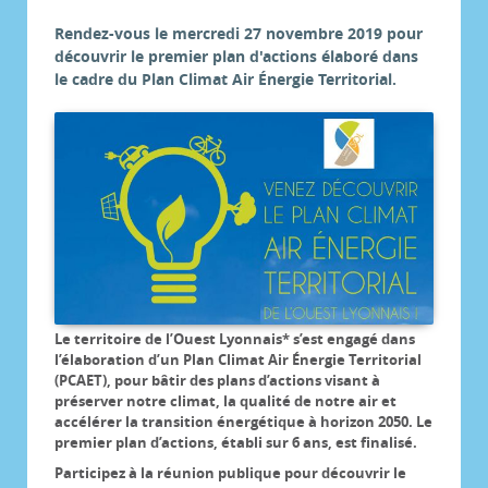
Rendez-vous le mercredi 27 novembre 2019 pour
découvrir le premier plan d'actions élaboré dans
le cadre du Plan Climat Air Énergie Territorial.
Le territoire de l’Ouest Lyonnais* s’est engagé dans
l’élaboration d’un Plan Climat Air Énergie Territorial
(PCAET), pour bâtir des plans d’actions visant à
préserver notre climat, la qualité de notre air et
accélérer la transition énergétique à horizon 2050. Le
premier plan d’actions, établi sur 6 ans, est finalisé.
Participez à la réunion publique pour découvrir le