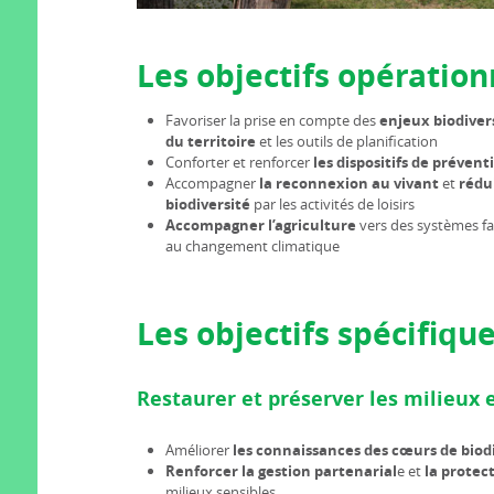
Les objectifs opératio
Favoriser la prise en compte des
enjeux biodiver
du territoire
et les outils de planification
Conforter et renforcer
les dispositifs de prévent
Accompagner
la reconnexion au vivant
et
rédui
biodiversité
par les activités de loisirs
Accompagner l’agriculture
vers des systèmes fav
au changement climatique
Les objectifs spécifiqu
Restaurer et préserver les milieux e
Améliorer
les connaissances des cœurs de biod
Renforcer la gestion partenarial
e et
la protec
milieux sensibles