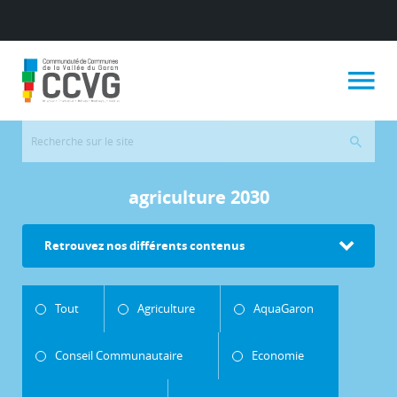
agriculture 2030
Retrouvez nos différents contenus
Tout
Agriculture
AquaGaron
Conseil Communautaire
Economie