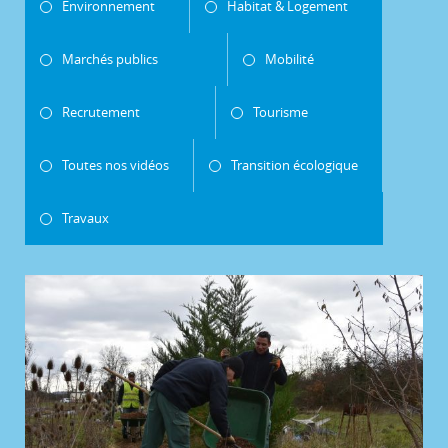
Environnement
Habitat & Logement
Marchés publics
Mobilité
Recrutement
Tourisme
Toutes nos vidéos
Transition écologique
Travaux