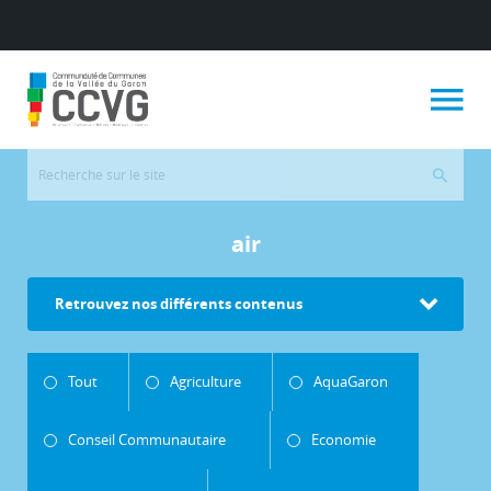
air
Retrouvez nos différents contenus
Tout
Agriculture
AquaGaron
Conseil Communautaire
Economie