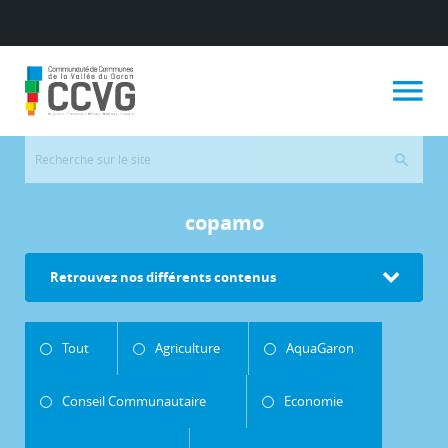
copamo
Retrouvez nos différents contenus
Tout
Agriculture
AquaGaron
Conseil Communautaire
Economie