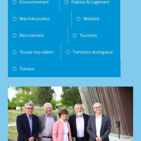
Environnement
Habitat & Logement
Marchés publics
Mobilité
Recrutement
Tourisme
Toutes nos vidéos
Transition écologique
Travaux