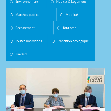
Environnement
Habitat & Logement
Marchés publics
Mobilité
Recrutement
Tourisme
Toutes nos vidéos
Transition écologique
Travaux