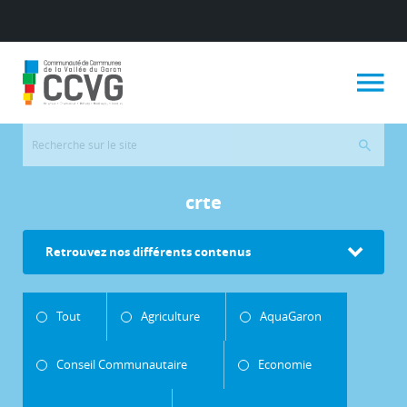
crte
Retrouvez nos différents contenus
Tout
Agriculture
AquaGaron
Conseil Communautaire
Economie