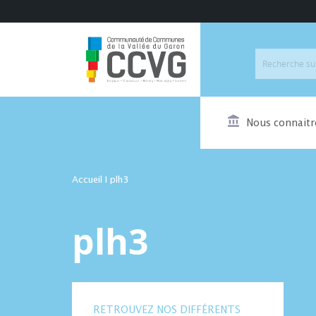
Nous connaitr
Accueil
I
plh3
plh3
RETROUVEZ NOS DIFFÉRENTS