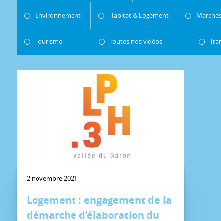
Environnement
Habitat & Logement
Marchés
Tourisme
Toutes nos vidéos
Tra
2 novembre 2021
Logement : engagement de la
démarche d’élaboration du