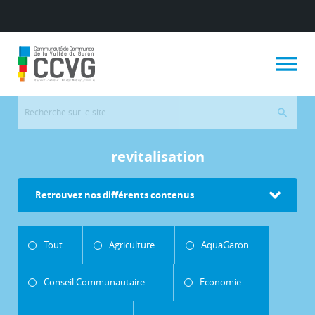
revitalisation
Retrouvez nos différents contenus
Tout
Agriculture
AquaGaron
Conseil Communautaire
Economie