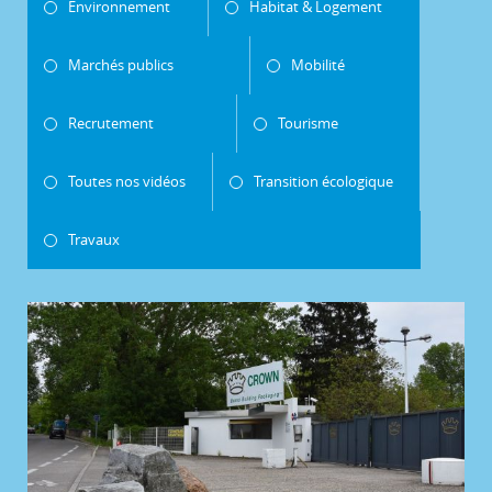
Environnement
Habitat & Logement
Marchés publics
Mobilité
Recrutement
Tourisme
Toutes nos vidéos
Transition écologique
Travaux