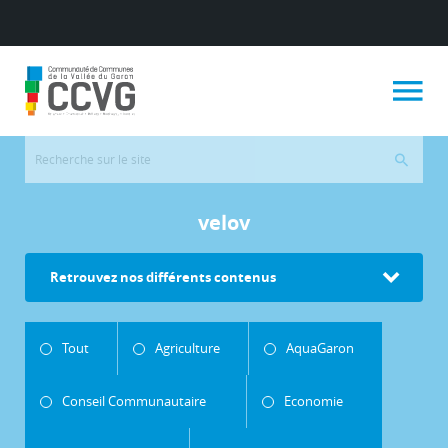
velov
Retrouvez nos différents contenus
Tout
Agriculture
AquaGaron
Conseil Communautaire
Economie