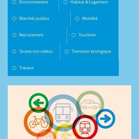
Environnement
Habitat & Logement
Marchés publics
Mobilité
Recrutement
Tourisme
Toutes nos vidéos
Transition écologique
Travaux