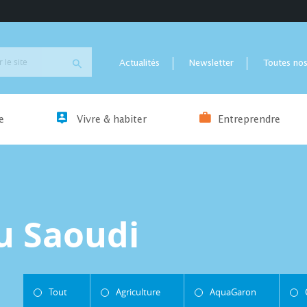
Actualités
Newsletter
Toutes nos
e
Vivre & habiter
Entreprendre
u Saoudi
Tout
Agriculture
AquaGaron