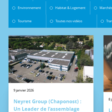
Environnement
Habitat & Logement
Marchés
Tourisme
Toutes nos vidéos
Tra
9 janvier 2026
8 
Neyret Group (Chaponost) :
Un Leader de l’assemblage
L