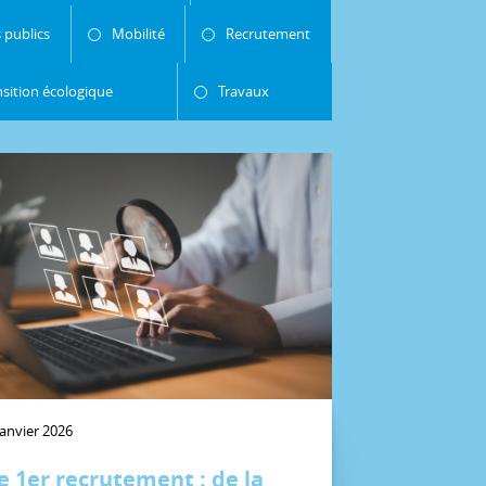
 publics
Mobilité
Recrutement
nsition écologique
Travaux
janvier 2026
e 1er recrutement : de la