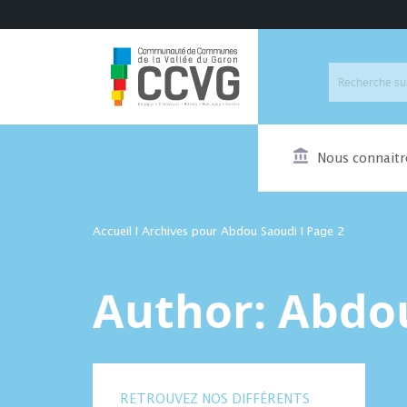
Nous connaitr
Accueil
I
Archives pour Abdou Saoudi
I
Page 2
Author:
Abdo
RETROUVEZ NOS DIFFÉRENTS