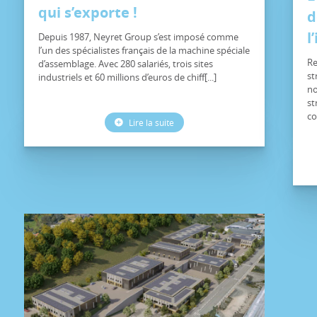
qui s’exporte !
d
l
Depuis 1987, Neyret Group s’est imposé comme
l’un des spécialistes français de la machine spéciale
Re
d’assemblage. Avec 280 salariés, trois sites
st
industriels et 60 millions d’euros de chiff[...]
no
st
co
Lire la suite