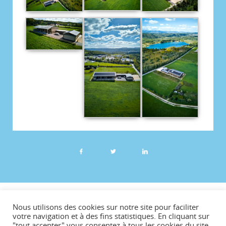
©CCVG
Nous utilisons des cookies sur notre site pour faciliter
Plan du site
votre navigation et à des fins statistiques. En cliquant sur
"tout accepter" vous consentez à tous les cookies du site.
Mentions légales