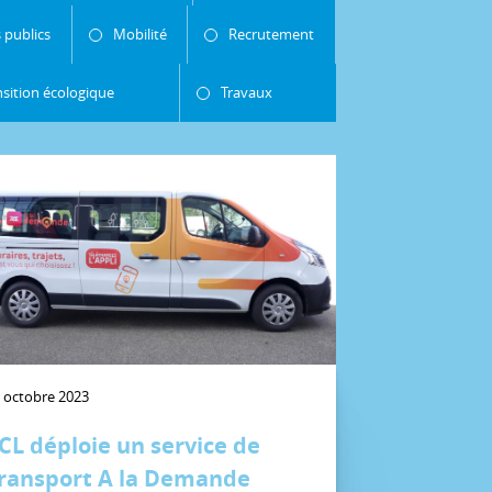
 publics
Mobilité
Recrutement
nsition écologique
Travaux
 octobre 2023
CL déploie un service de
ransport A la Demande