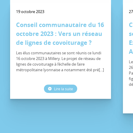
19 octobre 2023
27
Conseil communautaire du 16
C
octobre 2023 : Vers un réseau
s
de lignes de covoiturage ?
E
A
Les élus communautaires se sont réunis ce lundi
16 octobre 2023 à Millery. Le projet de réseau de
Le
lignes de covoiturage à l’échelle de l’aire
26
métropolitaine lyonnaise a notamment été pré[...]
Pa
fi
dé
Lire la suite