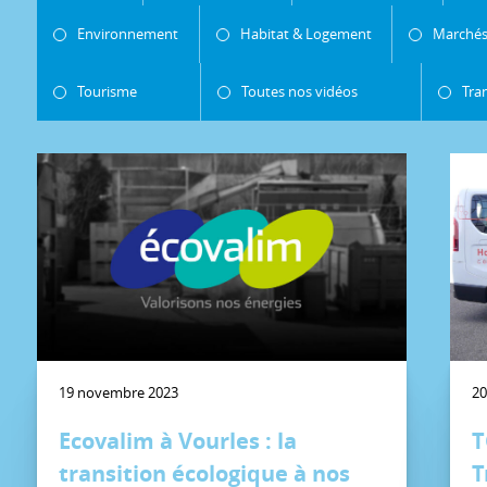
Environnement
Habitat & Logement
Marchés
Tourisme
Toutes nos vidéos
Tra
19 novembre 2023
20
Ecovalim à Vourles : la
T
transition écologique à nos
T