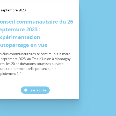
 septembre 2023
onseil communautaire du 26
eptembre 2023 :
xpérimentation
utopartage en vue
s élus communautaires se sont réunis le mardi
 septembre 2023, au Trait d’Union à Montagny.
rmi les 20 délibérations soumises au vote
gurait notamment celle portant sur le
ploiement [...]
Lire la suite