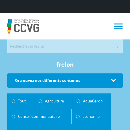
frelon
Retrouvez nos différents contenus
Tout
Agriculture
AquaGaron
Conseil Communautaire
Economie