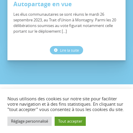
Autopartage en vue
Les élus communautaires se sont réunis le mardi 26
septembre 2023, au Trait d’Union à Montagny. Parmi les 20
délibérations soumises au vote figurait notamment celle
portant sur le déploiement [...]
Lire la suite
©CCVG
Nous utilisons des cookies sur notre site pour faciliter
Plan du site
votre navigation et à des fins statistiques. En cliquant sur
"tout accepter" vous consentez à tous les cookies du site.
Mentions légales
Téléchargements
Réglage personnalisé
Tout accepter
Contact