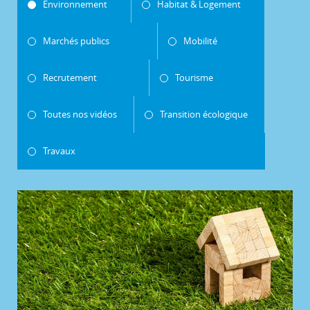
Environnement
Habitat & Logement
Marchés publics
Mobilité
Recrutement
Tourisme
Toutes nos vidéos
Transition écologique
Travaux