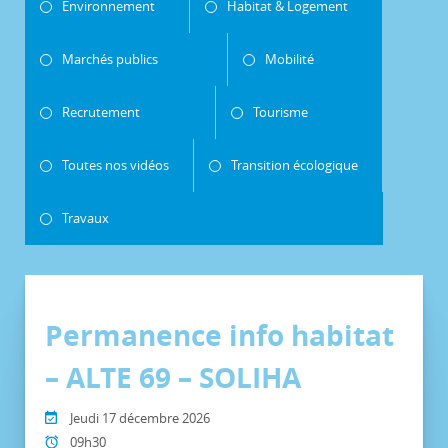
Environnement
Habitat & Logement
Marchés publics
Mobilité
Recrutement
Tourisme
Toutes nos vidéos
Transition écologique
Travaux
Permanence info habitat
– ALTE 69 – SOLIHA
Jeudi 17 décembre 2026
09h30